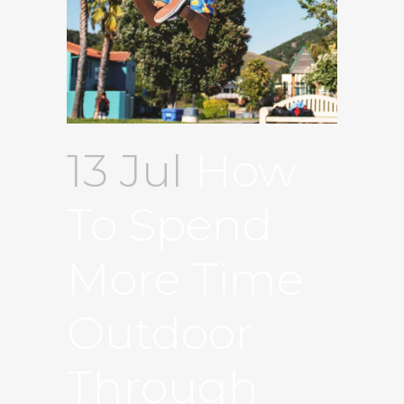
13 Jul
How
To Spend
More Time
Outdoor
Through