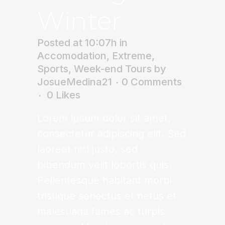
Winter
Posted at 10:07h
in
Accomodation
,
Extreme
,
Sports
,
Week-end Tours
by
JosueMedina21
0 Comments
0
Likes
Lorem ipsum dolor sit amet,
consectetur adipiscing elit. Sed
laoreet nisi justo, sed
bibendum velit lobortis quis.
Pellentesque habitant morbi
tristique senectus et netus et
malesuada fames ac turpis