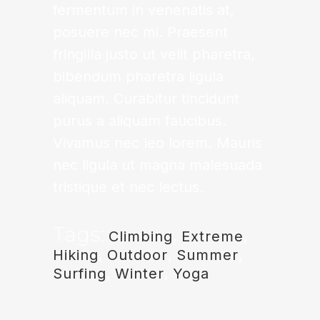
fermentum in venenatis at,
posuere nec mi. Praesent
fringilla justo ut velit pharetra,
bibendum pharetra ligula
aliquam. Curabitur tincidunt
purus a aliquam faucibus.
Vivamus nec leo lorem. Mauris
nec ligula ut magna malesuada
tristique et nec lectus.
Tags:
Climbing
,
Extreme
,
Hiking
,
Outdoor
,
Summer
,
Surfing
,
Winter
,
Yoga